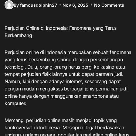
By famousdolphin27
Nov 6, 2025
No Comments
Perjudian Online di Indonesia: Fenomena yang Terus
Berkembang
Perjudian online di Indonesia merupakan sebuah fenomena
yang terus berkembang seiring dengan perkembangan
teknologi. Dulu, orang-orang harus pergi ke kasino atau
tempat perjudian fisik lainnya untuk dapat bermain judi.
Namun, kini dengan adanya internet, seseorang dapat
dengan mudah mengakses berbagai jenis permainan judi
online hanya dengan menggunakan smartphone atau
komputer.
Memang, perjudian online masih menjadi topik yang
kontroversial di Indonesia. Meskipun ilegal berdasarkan
undang-undang negara, popularitas perjudian online terus