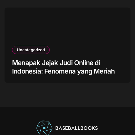
Uncategorized
Menapak Jejak Judi Online di
Indonesia: Fenomena yang Meriah