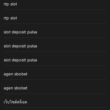
rtp slot
rtp slot
slot deposit pulsa
slot deposit pulsa
slot deposit pulsa
agen sbobet
agen sbobet
เว็บไซต์สล็อต