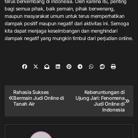
terus berkembang di Indonesia. Oleh karena itu, penting
bagi semua pihak, baik pemain, pihak berwenang,
maupun masyarakat umum untuk terus memperhatikan
dampak positif maupun negatif dari aktivitas ini. Semoga
kita dapat menjaga keseimbangan dan menghindari
dampak negatif yang mungkin timbul dari perjudian online.
Post
Rahasia Sukses
Keberuntungan di
Bermain Judi Online di
Ujung Jari: Fenomena
navigation
Tanah Air
Judi Online di
Indonesia