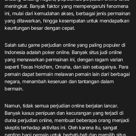
meningkat. Banyak faktor yang mempengaruhi fenomena
ini, mulai dari kemudahan akses, berbagai jenis permainan
yang ditawarkan, hingga kesempatan untuk mendapatkan
keuntungan besar dengan cepat.
Salah satu game perjudian online yang paling populer di
Indonesia adalah poker online. Banyak situs judi online
yang menawarkan permainan ini, dengan ragam varian
seperti Texas Hold’em, Omaha, dan lain sebagainya. Para
pemain dapat bermain melawan pemain lain dari berbagai
negara, menambah keseruan dan tantangan dalam
bermain.
Namun, tidak semua perjudian online berjalan lancar.
Banyak kasus penipuan dan kecurangan yang terjadi di
dunia perjudian online, membuat beberapa orang menjadi
skeptis terhadap aktivitas ini. Oleh karena itu, sangat
penting bagi pemain untuk berhati-hati dan memilih situs